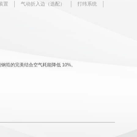
装置
气动折入边（选配）
打纬系统
钢筘的完美结合空气耗能降低 10%。
速提花开口等。
断头的可能性。
不易断裂，同时解决了常规机型废边纱缠绕卷
效保证部件工作寿命。
，适应高速运转。
。
织物。
能性强，方便输入和操作；通过记忆卡或中央
。