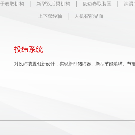
子卷取机构
新型双后梁机构
废边卷取装置
润滑
上下双经轴
人机智能界面
投纬系统
开口机构
电子送经机构和电子卷取机构
新型双后梁机构
废边卷取装置
润滑装置
气动折入边（选配）
打纬系统
上下双经轴
人机智能界面
对投纬装置创新设计，实现新型储纬器、新型节能喷嘴、节能
用户可选择配备曲柄开口、积极式凸轮开口、电子多臂和高
变速箱经过优化设计，织造纬密可达 6 根 /cm；
该机构有效避免飞花的堆积和缠绕，减少外部因素导致经纱
该装置设计了打滑机构，可保证废边纱张力恒定，使废边纱
主传动部位采用油浴润滑，一般部位进行油脂强制润滑，有
完全依靠气流作用，将纱线折入布边，形成光边。结构简单
采用四连杆或六连杆打纬机构，确保实现高速时的稳定引纬
上下经轴均独立配置送经伺服电机，可织造不同种类经纱的
织造工艺参数、织机状态监控和自我故障诊断均可显示；功
实现经纱张力的自动调节，消除停车档，并实现变纬密织造
轮问题。
计算机能将各种设定参数轻松储存和转移复制。